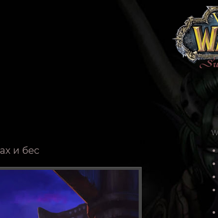
W
ах и бес