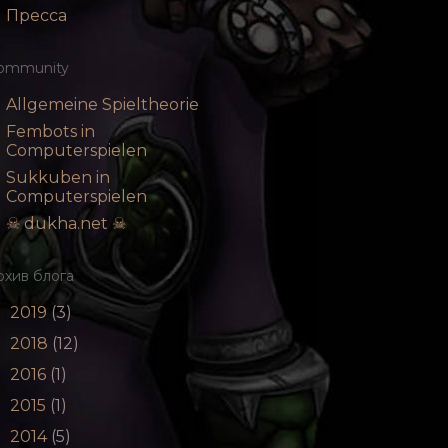
Пресса
ommunity
Allgemeine Spieltheorie
Fembots in
Computerspielen
Sukkuben in
Computerspielen
☠ dukha.net ☠
рхив блога
2019
(3)
►
2018
(12)
►
2016
(1)
►
2015
(1)
►
2014
(5)
►