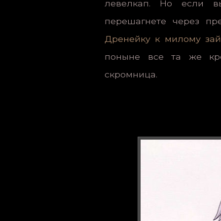
левелкап. Но если в
перешагнете через пр
Дренейку к милому зай
поныне все та же кро
скромница.