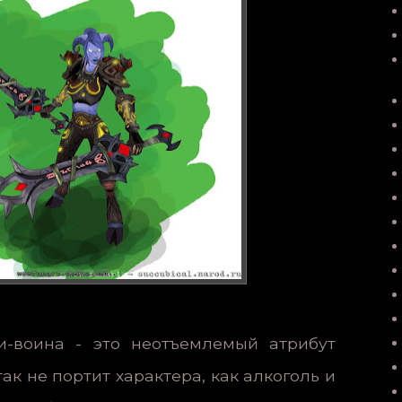
и-воина - это неотъемлемый атрибут
так не портит характера, как алкоголь и