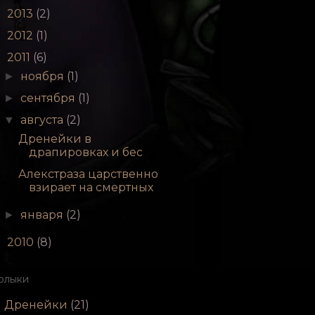
2013
(2)
►
2012
(1)
►
2011
(6)
▼
ноября
(1)
►
сентября
(1)
►
августа
(2)
▼
Дренейки в
драпировках и бес
Алекстраза царственно
взирает на смертных
января
(2)
►
2010
(8)
►
рлыки
Дренейки
(21)