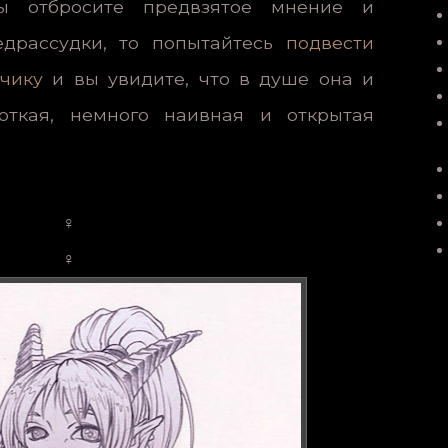
ы отбросите предвзятое мнение и
едрассудки, то попытайтесь
подвести
чику
и вы увидите, что в душе она и
ткая, немного наивная и открытая
♀
♀