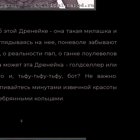
б этой Дренейке - она такая милашка и
аглядываясь на нее, поневоле забывают
 о реальности пвп, о ганке лоулевелов
а может эта Дренейка - голдселлер или
о и, тьфу-тьфу-тьфу, бот? Не важно.
пивайтесь минутами извечной красоты
ребрянными кольцами.
♀